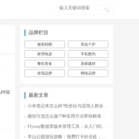
品牌栏目
服装鞋帽
美妆个护
家用电器
手机数码
餐饮美食
居家建材
发现品牌
网络品牌
PP应
最新文章
小米笔记本怎么样?性价比与适用人群全面解析
微信引流怎么做?7种实用方法带你精准获客
Flyway数据库版本管理工具：从入门到实战的完整指南
羊山公园游玩攻略：免费打卡好去处，解锁城市自然慢生活