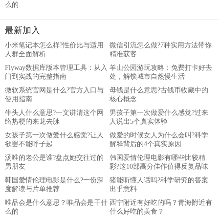
么的
最新加入
小米笔记本怎么样?性价比与适用
微信引流怎么做?7种实用方法带你
人群全面解析
精准获客
Flyway数据库版本管理工具：从入
羊山公园游玩攻略：免费打卡好去
门到实战的完整指南
处，解锁城市自然慢生活
微软系统官网是什么?官方入口与
母钱是什么意思?古钱币收藏中的
使用指南
核心概念
牛头人什么意思?一文讲清这个网
男孩子第一次做爱什么感觉?过来
络热梗的来龙去脉
人说出5个真实体验
女孩子第一次做爱什么感觉?让人
做爱的时候女人为什么会叫?科学
欲罢不能呼子起
解释背后的4个真实原因
汤唯的老公是谁?盘点她交往过的
韩国爱情伦理电影有哪些比较精
男朋友
彩?这10部高分佳作值得反复品味
韩国爱情伦理电影是什么?一份深
猪能听懂人话吗?科学研究的答案
度解读与片单推荐
出乎意料
唯品会是什么意思？唯品会是干什
西宁附近有好吃的吗？青海附近有
么的
什么好吃的美食？