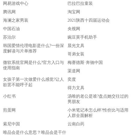
网易游戏中心
巴拉巴拉童装
腾讯网
淘宝网
海澜之家男装
2021陕西十四届运动会
中国石油
央视网
苏泊尔
豌豆荚手机助手
韩国爱情伦理电影是什么?一份深
晨光文具
度解读与片单推荐
哥弟女装
微软系统官网是什么?官方入口与
梅赛德斯·奔驰中国
使用指南
渠道网
女孩子第一次做爱什么感觉?让人
奕度
欲罢不能呼子起
得力文具
小红书
汤唯的老公是谁?盘点她交往过的
男朋友
煎蛋网
小米笔记本怎么样?性价比与适用
人群全面解析
索尼中国
云南白药
唯品会是什么意思？唯品会是干什