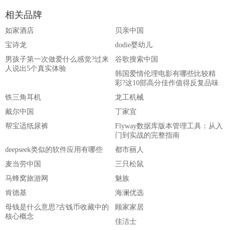
相关品牌
如家酒店
贝亲中国
宝诗龙
dodie婴幼儿
男孩子第一次做爱什么感觉?过来
谷歌搜索中国
人说出5个真实体验
韩国爱情伦理电影有哪些比较精
彩?这10部高分佳作值得反复品味
铁三角耳机
龙工机械
戴尔中国
丁家宜
帮宝适纸尿裤
Flyway数据库版本管理工具：从入
门到实战的完整指南
deepseek类似的软件应用有哪些
都市丽人
麦当劳中国
三只松鼠
马蜂窝旅游网
魅族
肯德基
海澜优选
母钱是什么意思?古钱币收藏中的
顾家家居
核心概念
佳洁士