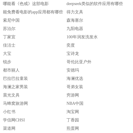
哪能看《色戒》这部电影
deepseek类似的软件应用有哪些
能免费看电影的app应用都有哪些
得力文具
索尼中国
森海塞尔
苏泊尔
九阳电器
丁家宜
100年润发洗发水
佳洁士
奕度
大宝
宝诗龙
锐步
哥伦比亚户外
都市丽人
安德玛
巴拉巴拉童装
海澜优选
海澜之家男装
哥弟女装
晨光文具
穷游网
马蜂窝旅游网
NBA中国
小红书
淘宝网
学信网CHSI
丁香园
渠道网
煎蛋网