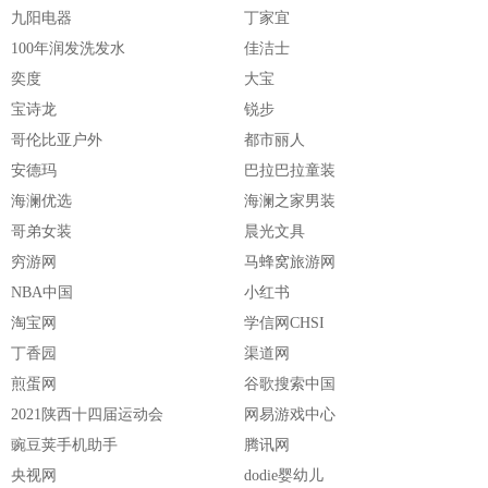
九阳电器
丁家宜
100年润发洗发水
佳洁士
奕度
大宝
宝诗龙
锐步
哥伦比亚户外
都市丽人
安德玛
巴拉巴拉童装
海澜优选
海澜之家男装
哥弟女装
晨光文具
穷游网
马蜂窝旅游网
NBA中国
小红书
淘宝网
学信网CHSI
丁香园
渠道网
煎蛋网
谷歌搜索中国
2021陕西十四届运动会
网易游戏中心
豌豆荚手机助手
腾讯网
央视网
dodie婴幼儿