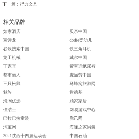
下一篇：
得力文具
相关品牌
如家酒店
贝亲中国
宝诗龙
dodie婴幼儿
谷歌搜索中国
铁三角耳机
龙工机械
戴尔中国
丁家宜
帮宝适纸尿裤
都市丽人
麦当劳中国
三只松鼠
马蜂窝旅游网
魅族
肯德基
海澜优选
顾家家居
佳洁士
网易游戏中心
巴拉巴拉童装
腾讯网
淘宝网
海澜之家男装
2021陕西十四届运动会
中国石油