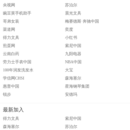
央视网
苏泊尔
豌豆荚手机助手
晨光文具
哥弟女装
梅赛德斯·奔驰中国
渠道网
奕度
得力文具
小红书
煎蛋网
索尼中国
云南白药
九阳电器
劳力士手表中国
NBA中国
100年润发洗发水
大宝
学信网CHSI
森海塞尔
惠普中国
星海钢琴集团
锐步
安德玛
最新加入
得力文具
索尼中国
森海塞尔
苏泊尔