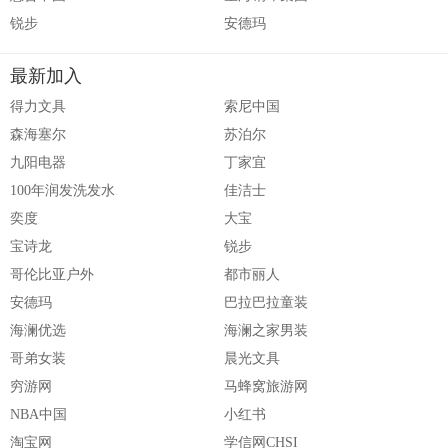
锐步
安德玛
最新加入
得力文具
索尼中国
森海塞尔
苏泊尔
九阳电器
丁家宜
100年润发洗发水
佳洁士
奕度
大宝
宝诗龙
锐步
哥伦比亚户外
都市丽人
安德玛
巴拉巴拉童装
海澜优选
海澜之家男装
哥弟女装
晨光文具
穷游网
马蜂窝旅游网
NBA中国
小红书
淘宝网
学信网CHSI