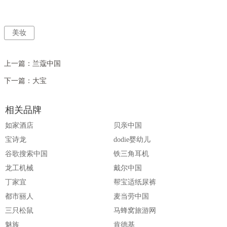
美妆
上一篇：
兰蔻中国
下一篇：
大宝
相关品牌
如家酒店
贝亲中国
宝诗龙
dodie婴幼儿
谷歌搜索中国
铁三角耳机
龙工机械
戴尔中国
丁家宜
帮宝适纸尿裤
都市丽人
麦当劳中国
三只松鼠
马蜂窝旅游网
魅族
肯德基