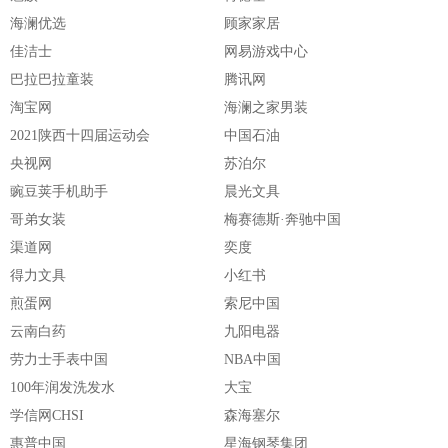
海澜优选
顾家家居
佳洁士
网易游戏中心
巴拉巴拉童装
腾讯网
淘宝网
海澜之家男装
2021陕西十四届运动会
中国石油
央视网
苏泊尔
豌豆荚手机助手
晨光文具
哥弟女装
梅赛德斯·奔驰中国
渠道网
奕度
得力文具
小红书
煎蛋网
索尼中国
云南白药
九阳电器
劳力士手表中国
NBA中国
100年润发洗发水
大宝
学信网CHSI
森海塞尔
惠普中国
星海钢琴集团