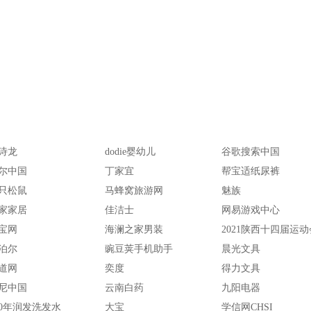
诗龙
dodie婴幼儿
谷歌搜索中国
尔中国
丁家宜
帮宝适纸尿裤
只松鼠
马蜂窝旅游网
魅族
家家居
佳洁士
网易游戏中心
宝网
海澜之家男装
2021陕西十四届运动
泊尔
豌豆荚手机助手
晨光文具
道网
奕度
得力文具
尼中国
云南白药
九阳电器
00年润发洗发水
大宝
学信网CHSI