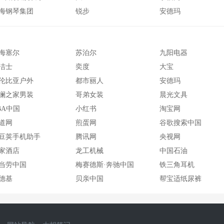
海钢琴集团
锐步
安德玛
海塞尔
苏泊尔
九阳电器
洁士
奕度
大宝
伦比亚户外
都市丽人
安德玛
澜之家男装
哥弟女装
晨光文具
BA中国
小红书
淘宝网
道网
煎蛋网
谷歌搜索中国
豆荚手机助手
腾讯网
央视网
家酒店
龙工机械
中国石油
当劳中国
梅赛德斯·奔驰中国
铁三角耳机
德基
贝亲中国
帮宝适纸尿裤