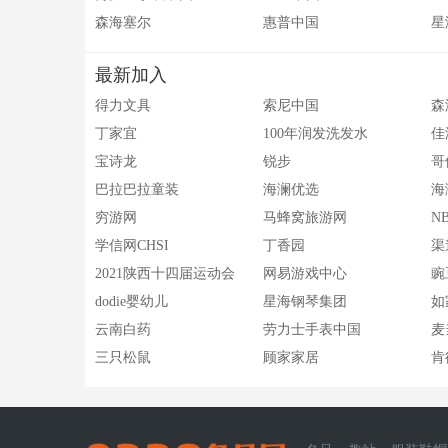
森海塞尔
惠普中国
星
最新加入
得力文具
索尼中国
森
丁家宜
100年润发洗发水
佳
宝诗龙
锐步
哥
巴拉巴拉童装
海澜优选
海
穷游网
马蜂窝旅游网
N
学信网CHSI
丁香园
渠
2021陕西十四届运动会
网易游戏中心
豌
dodie婴幼儿
星海钢琴集团
如
云南白药
劳力士手表中国
麦
三只松鼠
顾家家居
肯