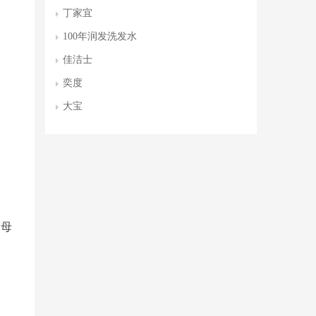
丁家宜
100年润发洗发水
佳洁士
奕度
大宝
了母