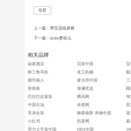
母婴
上一篇：
帮宝适纸尿裤
下一篇：
dodie婴幼儿
相关品牌
如家酒店
贝亲中国
宝
铁三角耳机
龙工机械
戴
都市丽人
麦当劳中国
三
肯德基
海澜优选
顾
巴拉巴拉童装
腾讯网
淘
中国石油
央视网
苏
哥弟女装
梅赛德斯·奔驰中国
渠
小红书
煎蛋网
索
劳力士手表中国
NBA中国
1