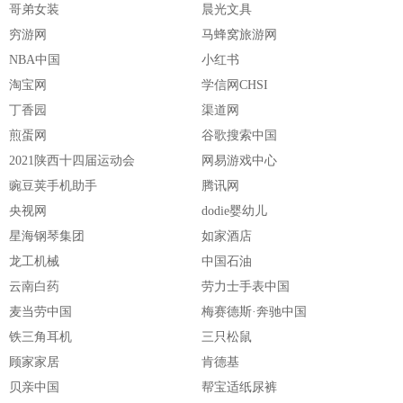
哥弟女装
晨光文具
穷游网
马蜂窝旅游网
NBA中国
小红书
淘宝网
学信网CHSI
丁香园
渠道网
煎蛋网
谷歌搜索中国
2021陕西十四届运动会
网易游戏中心
豌豆荚手机助手
腾讯网
央视网
dodie婴幼儿
星海钢琴集团
如家酒店
龙工机械
中国石油
云南白药
劳力士手表中国
麦当劳中国
梅赛德斯·奔驰中国
铁三角耳机
三只松鼠
顾家家居
肯德基
贝亲中国
帮宝适纸尿裤