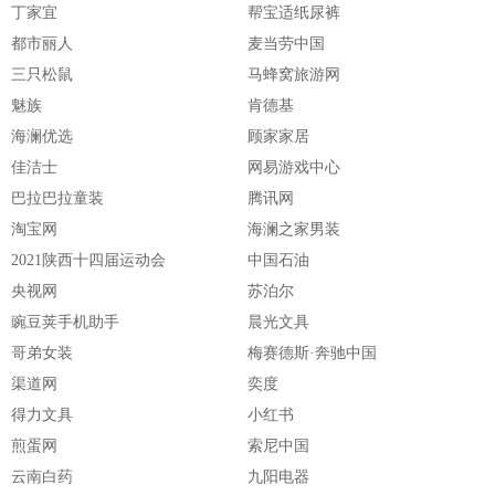
丁家宜
帮宝适纸尿裤
都市丽人
麦当劳中国
三只松鼠
马蜂窝旅游网
魅族
肯德基
海澜优选
顾家家居
佳洁士
网易游戏中心
巴拉巴拉童装
腾讯网
淘宝网
海澜之家男装
2021陕西十四届运动会
中国石油
央视网
苏泊尔
豌豆荚手机助手
晨光文具
哥弟女装
梅赛德斯·奔驰中国
渠道网
奕度
得力文具
小红书
煎蛋网
索尼中国
云南白药
九阳电器