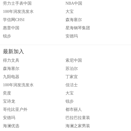
劳力士手表中国
NBA中国
100年润发洗发水
大宝
学信网CHSI
森海塞尔
惠普中国
星海钢琴集团
锐步
安德玛
最新加入
得力文具
索尼中国
森海塞尔
苏泊尔
九阳电器
丁家宜
100年润发洗发水
佳洁士
奕度
大宝
宝诗龙
锐步
哥伦比亚户外
都市丽人
安德玛
巴拉巴拉童装
海澜优选
海澜之家男装