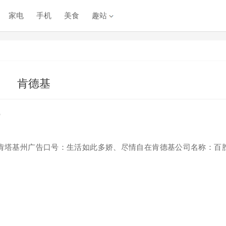
家电
手机
美食
趣站
肯德基
3
国肯塔基州广告口号：生活如此多娇、尽情自在肯德基公司名称：百