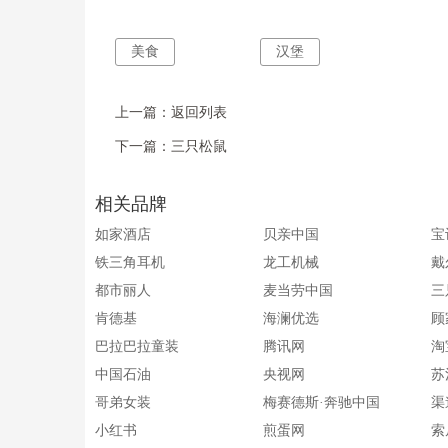
美食
汉堡
上一篇：
返回列表
下一篇：
三只松鼠
相关品牌
如家酒店
贝亲中国
宝
铁三角耳机
龙工机械
戴
都市丽人
麦当劳中国
三
肯德基
海澜优选
顾
巴拉巴拉童装
腾讯网
淘
中国石油
央视网
苏
哥弟女装
梅赛德斯·奔驰中国
渠
小红书
煎蛋网
索