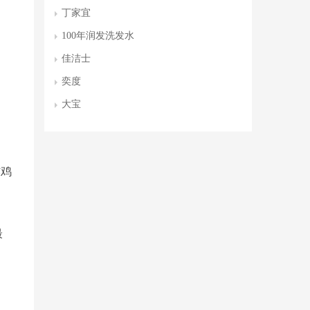
丁家宜
100年润发洗发水
佳洁士
奕度
大宝
炸鸡
最