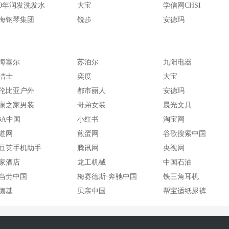
00年润发洗发水
大宝
学信网CHSI
海钢琴集团
锐步
安德玛
海塞尔
苏泊尔
九阳电器
洁士
奕度
大宝
伦比亚户外
都市丽人
安德玛
澜之家男装
哥弟女装
晨光文具
BA中国
小红书
淘宝网
道网
煎蛋网
谷歌搜索中国
豆荚手机助手
腾讯网
央视网
家酒店
龙工机械
中国石油
当劳中国
梅赛德斯·奔驰中国
铁三角耳机
德基
贝亲中国
帮宝适纸尿裤