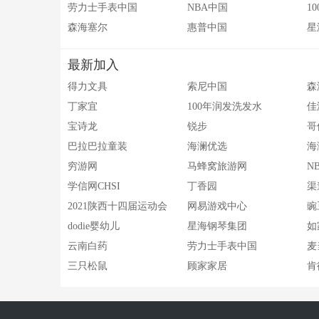
劳力士手表中国
NBA中国
1
森海塞尔
惠普中国
星
最新加入
得力文具
索尼中国
森
丁家宜
100年润发洗发水
佳
宝诗龙
锐步
哥
巴拉巴拉童装
海澜优选
海
穷游网
马蜂窝旅游网
N
学信网CHSI
丁香园
渠
2021陕西十四届运动会
网易游戏中心
豌
dodie婴幼儿
星海钢琴集团
如
云南白药
劳力士手表中国
麦
三只松鼠
顾家家居
肯