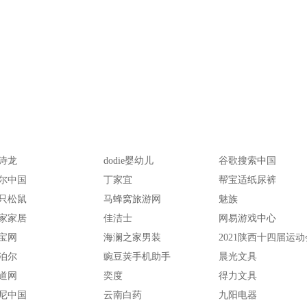
诗龙
dodie婴幼儿
谷歌搜索中国
尔中国
丁家宜
帮宝适纸尿裤
只松鼠
马蜂窝旅游网
魅族
家家居
佳洁士
网易游戏中心
宝网
海澜之家男装
2021陕西十四届运动
泊尔
豌豆荚手机助手
晨光文具
道网
奕度
得力文具
尼中国
云南白药
九阳电器