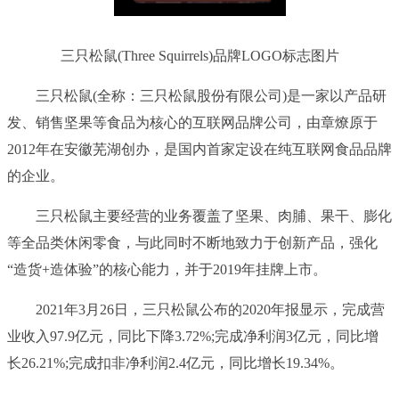
三只松鼠(Three Squirrels)品牌LOGO标志图片
三只松鼠(全称：三只松鼠股份有限公司)是一家以产品研
发、销售坚果等食品为核心的互联网品牌公司，由章燎原于
2012年在安徽芜湖创办，是国内首家定设在纯互联网食品品牌
的企业。
三只松鼠主要经营的业务覆盖了坚果、肉脯、果干、膨化
等全品类休闲零食，与此同时不断地致力于创新产品，强化
“造货+造体验”的核心能力，并于2019年挂牌上市。
2021年3月26日，三只松鼠公布的2020年报显示，完成营
业收入97.9亿元，同比下降3.72%;完成净利润3亿元，同比增
长26.21%;完成扣非净利润2.4亿元，同比增长19.34%。