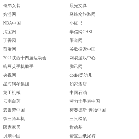
哥弟女装
晨光文具
穷游网
马蜂窝旅游网
NBA中国
小红书
淘宝网
学信网CHSI
丁香园
渠道网
煎蛋网
谷歌搜索中国
2021陕西十四届运动会
网易游戏中心
豌豆荚手机助手
腾讯网
央视网
dodie婴幼儿
星海钢琴集团
如家酒店
龙工机械
中国石油
云南白药
劳力士手表中国
麦当劳中国
梅赛德斯·奔驰中国
铁三角耳机
三只松鼠
顾家家居
肯德基
贝亲中国
帮宝适纸尿裤