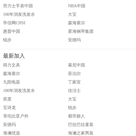
劳力士手表中国
NBA中国
100年润发洗发水
大宝
学信网CHSI
森海塞尔
惠普中国
星海钢琴集团
锐步
安德玛
最新加入
得力文具
索尼中国
森海塞尔
苏泊尔
九阳电器
丁家宜
100年润发洗发水
佳洁士
奕度
大宝
宝诗龙
锐步
哥伦比亚户外
都市丽人
安德玛
巴拉巴拉童装
海澜优选
海澜之家男装