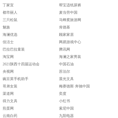
丁家宜
帮宝适纸尿裤
都市丽人
麦当劳中国
三只松鼠
马蜂窝旅游网
魅族
肯德基
海澜优选
顾家家居
佳洁士
网易游戏中心
巴拉巴拉童装
腾讯网
淘宝网
海澜之家男装
2021陕西十四届运动会
中国石油
央视网
苏泊尔
豌豆荚手机助手
晨光文具
哥弟女装
梅赛德斯·奔驰中国
渠道网
奕度
得力文具
小红书
煎蛋网
索尼中国
云南白药
九阳电器