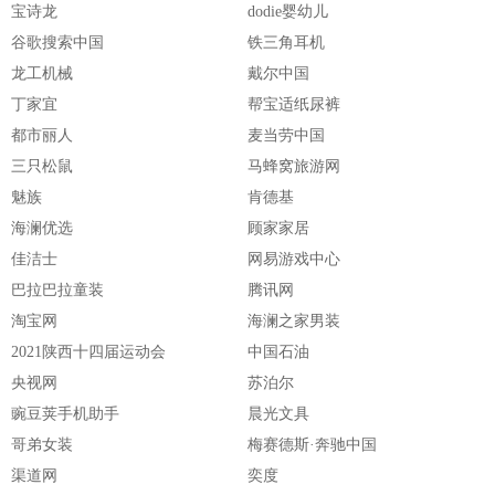
宝诗龙
dodie婴幼儿
谷歌搜索中国
铁三角耳机
龙工机械
戴尔中国
丁家宜
帮宝适纸尿裤
都市丽人
麦当劳中国
三只松鼠
马蜂窝旅游网
魅族
肯德基
海澜优选
顾家家居
佳洁士
网易游戏中心
巴拉巴拉童装
腾讯网
淘宝网
海澜之家男装
2021陕西十四届运动会
中国石油
央视网
苏泊尔
豌豆荚手机助手
晨光文具
哥弟女装
梅赛德斯·奔驰中国
渠道网
奕度