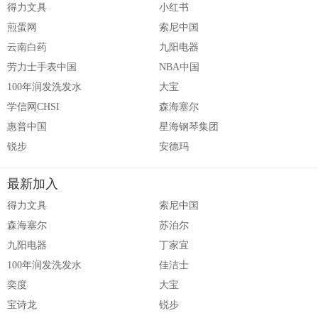
得力文具
小红书
煎蛋网
索尼中国
云南白药
九阳电器
劳力士手表中国
NBA中国
100年润发洗发水
大宝
学信网CHSI
森海塞尔
惠普中国
星海钢琴集团
锐步
安德玛
最新加入
得力文具
索尼中国
森海塞尔
苏泊尔
九阳电器
丁家宜
100年润发洗发水
佳洁士
奕度
大宝
宝诗龙
锐步