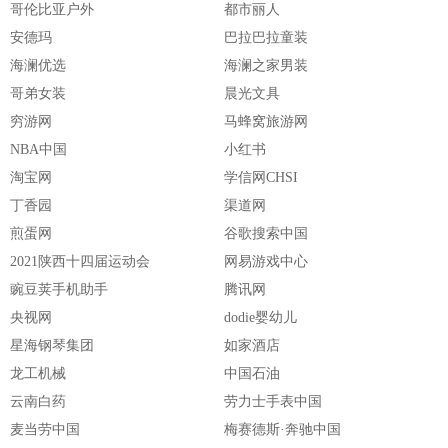
哥伦比亚户外
都市丽人
安德玛
巴拉巴拉童装
海澜优选
海澜之家男装
哥弟女装
晨光文具
穷游网
马蜂窝旅游网
NBA中国
小红书
淘宝网
学信网CHSI
丁香园
渠道网
煎蛋网
谷歌搜索中国
2021陕西十四届运动会
网易游戏中心
豌豆荚手机助手
腾讯网
央视网
dodie婴幼儿
星海钢琴集团
如家酒店
龙工机械
中国石油
云南白药
劳力士手表中国
麦当劳中国
梅赛德斯·奔驰中国