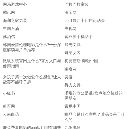
网易游戏中心
巴拉巴拉童装
腾讯网
淘宝网
海澜之家男装
2021陕西十四届运动会
中国石油
央视网
苏泊尔
豌豆荚手机助手
韩国爱情伦理电影是什么?一份深
晨光文具
度解读与片单推荐
哥弟女装
微软系统官网是什么?官方入口与
梅赛德斯·奔驰中国
使用指南
渠道网
女孩子第一次做爱什么感觉?让人
奕度
欲罢不能呼子起
得力文具
小红书
汤唯的老公是谁?盘点她交往过的
男朋友
煎蛋网
索尼中国
云南白药
唯品会是什么意思？唯品会是干什
么的
能免费看电影的app应用都有哪些
九阳电器