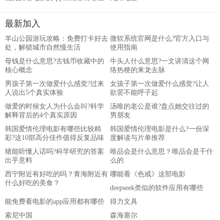
最新加入
羊山公园游玩攻略：免费打卡好去
微软系统官网是什么?官方入口与
处，解锁城市自然慢生活
使用指南
母钱是什么意思?古钱币收藏中的
牛头人什么意思?一文讲清这个网
核心概念
络热梗的来龙去脉
男孩子第一次做爱什么感觉?过来
女孩子第一次做爱什么感觉?让人
人说出5个真实体验
欲罢不能呼子起
做爱的时候女人为什么会叫?科学
汤唯的老公是谁?盘点她交往过的
解释背后的4个真实原因
男朋友
韩国爱情伦理电影有哪些比较精
韩国爱情伦理电影是什么?一份深
彩?这10部高分佳作值得反复品味
度解读与片单推荐
猪能听懂人话吗?科学研究的答案
唯品会是什么意思？唯品会是干什
出乎意料
么的
西宁附近有好吃的吗？青海附近有
哪能看《色戒》这部电影
什么好吃的美食？
deepseek类似的软件应用有哪些
能免费看电影的app应用都有哪些
得力文具
索尼中国
森海塞尔