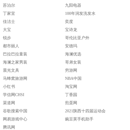
苏泊尔
九阳电器
丁家宜
100年润发洗发水
佳洁士
奕度
大宝
宝诗龙
锐步
哥伦比亚户外
都市丽人
安德玛
巴拉巴拉童装
海澜优选
海澜之家男装
哥弟女装
晨光文具
穷游网
马蜂窝旅游网
NBA中国
小红书
淘宝网
学信网CHSI
丁香园
渠道网
煎蛋网
谷歌搜索中国
2021陕西十四届运动会
网易游戏中心
豌豆荚手机助手
腾讯网