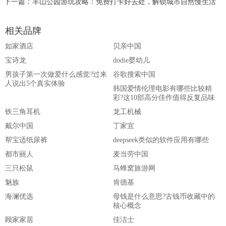
下一篇：
羊山公园游玩攻略：免费打卡好去处，解锁城市自然慢生活
相关品牌
如家酒店
贝亲中国
宝诗龙
dodie婴幼儿
男孩子第一次做爱什么感觉?过来
谷歌搜索中国
人说出5个真实体验
韩国爱情伦理电影有哪些比较精
彩?这10部高分佳作值得反复品味
铁三角耳机
龙工机械
戴尔中国
丁家宜
帮宝适纸尿裤
deepseek类似的软件应用有哪些
都市丽人
麦当劳中国
三只松鼠
马蜂窝旅游网
魅族
肯德基
海澜优选
母钱是什么意思?古钱币收藏中的
核心概念
顾家家居
佳洁士