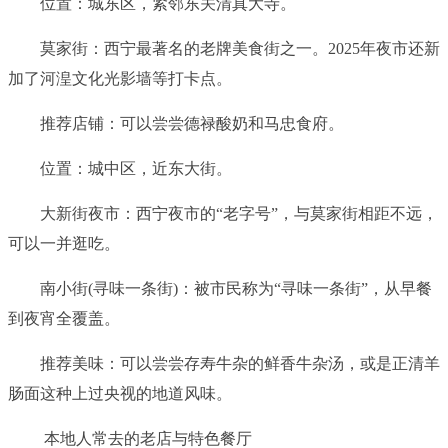
位置：城东区，紧邻东关清真大寺。
莫家街：西宁最著名的老牌美食街之一。2025年夜市还新
加了河湟文化光影墙等打卡点。
推荐店铺：可以尝尝德禄酸奶和马忠食府。
位置：城中区，近东大街。
大新街夜市：西宁夜市的“老字号”，与莫家街相距不远，
可以一并逛吃。
南小街(寻味一条街)：被市民称为“寻味一条街”，从早餐
到夜宵全覆盖。
推荐美味：可以尝尝存寿牛杂的鲜香牛杂汤，或是正清羊
肠面这种上过央视的地道风味。
本地人常去的老店与特色餐厅