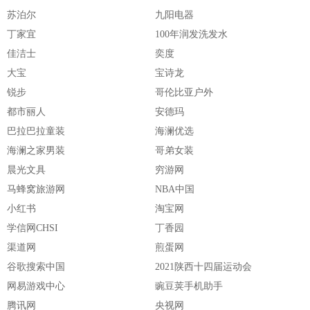
苏泊尔
九阳电器
丁家宜
100年润发洗发水
佳洁士
奕度
大宝
宝诗龙
锐步
哥伦比亚户外
都市丽人
安德玛
巴拉巴拉童装
海澜优选
海澜之家男装
哥弟女装
晨光文具
穷游网
马蜂窝旅游网
NBA中国
小红书
淘宝网
学信网CHSI
丁香园
渠道网
煎蛋网
谷歌搜索中国
2021陕西十四届运动会
网易游戏中心
豌豆荚手机助手
腾讯网
央视网