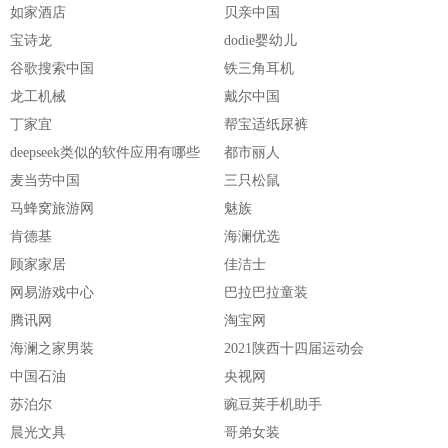
如家酒店
贝亲中国
宝诗龙
dodie婴幼儿
谷歌搜索中国
铁三角耳机
龙工机械
戴尔中国
丁家宜
帮宝适纸尿裤
deepseek类似的软件应用有哪些
都市丽人
麦当劳中国
三只松鼠
马蜂窝旅游网
魅族
肯德基
海澜优选
顾家家居
佳洁士
网易游戏中心
巴拉巴拉童装
腾讯网
淘宝网
海澜之家男装
2021陕西十四届运动会
中国石油
央视网
苏泊尔
豌豆荚手机助手
晨光文具
哥弟女装