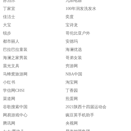
苏泊尔
九阳电器
丁家宜
100年润发洗发水
佳洁士
奕度
大宝
宝诗龙
锐步
哥伦比亚户外
都市丽人
安德玛
巴拉巴拉童装
海澜优选
海澜之家男装
哥弟女装
晨光文具
穷游网
马蜂窝旅游网
NBA中国
小红书
淘宝网
学信网CHSI
丁香园
渠道网
煎蛋网
谷歌搜索中国
2021陕西十四届运动会
网易游戏中心
豌豆荚手机助手
腾讯网
央视网