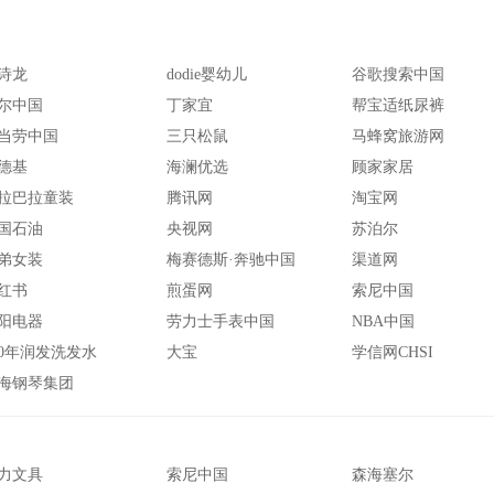
诗龙
dodie婴幼儿
谷歌搜索中国
尔中国
丁家宜
帮宝适纸尿裤
当劳中国
三只松鼠
马蜂窝旅游网
德基
海澜优选
顾家家居
拉巴拉童装
腾讯网
淘宝网
国石油
央视网
苏泊尔
弟女装
梅赛德斯·奔驰中国
渠道网
红书
煎蛋网
索尼中国
阳电器
劳力士手表中国
NBA中国
00年润发洗发水
大宝
学信网CHSI
海钢琴集团
力文具
索尼中国
森海塞尔