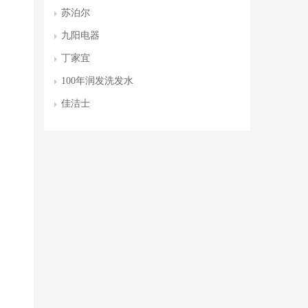
苏泊尔
九阳电器
丁家宜
100年润发洗发水
佳洁士