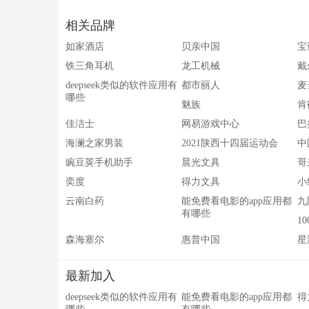
相关品牌
如家酒店
贝亲中国
宝
铁三角耳机
龙工机械
戴
deepseek类似的软件应用有
都市丽人
麦
哪些
魅族
肯
佳洁士
网易游戏中心
巴
海澜之家男装
2021陕西十四届运动会
中
豌豆荚手机助手
晨光文具
哥
奕度
得力文具
小
云南白药
能免费看电影的app应用都
九
有哪些
1
森海塞尔
惠普中国
星
最新加入
deepseek类似的软件应用有
能免费看电影的app应用都
得